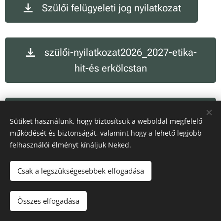
Szülői felügyeleti jog nyilatkozat
szülői-nyilatkozat2026_2027-etika-
hit-és erkölcstan
Étkezésigénylő
Sütiket használunk, hogy biztosítsuk a weboldal megfelelő
nyomtatványok_Pivár_2026
működését és biztonságát, valamint hogy a lehető legjobb
felhasználói élményt kínáljuk Neked.
Csak a legszükségesebbek elfogadása
A képeket biztosította:
Pexels
Összes elfogadása
Az oldalt a
Webnode
működteti
Sütik