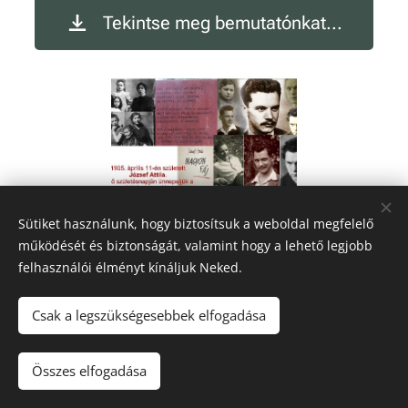
Tekintse meg bemutatónkat...
Sütiket használunk, hogy biztosítsuk a weboldal megfelelő
működését és biztonságát, valamint hogy a lehető legjobb
felhasználói élményt kínáljuk Neked.
Csak a legszükségesebbek elfogadása
A képeket biztosította:
Pexels
Összes elfogadása
Az oldalt a
Webnode
működteti
Sütik